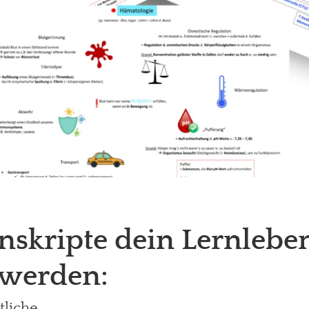
skripte dein Lernleben
 werden:
tliche