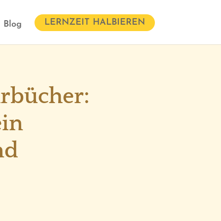
LERNZEIT HALBIEREN
Blog
hrbücher:
in
nd