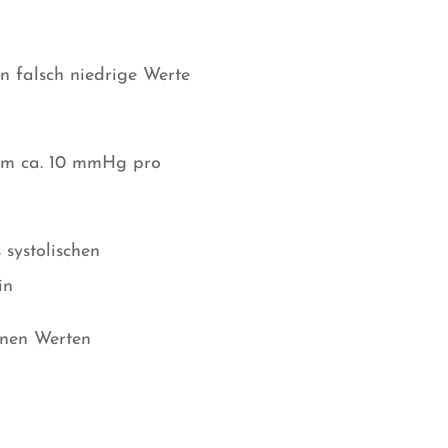
 falsch niedrige Werte
 um ca. 10 mmHg pro
 systolischen
in
enen Werten