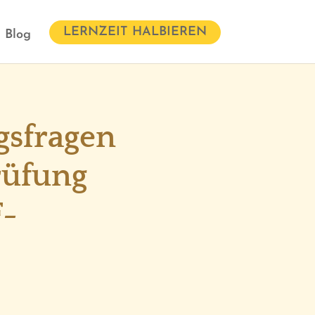
LERNZEIT HALBIEREN
Blog
gsfragen
rüfung
F-