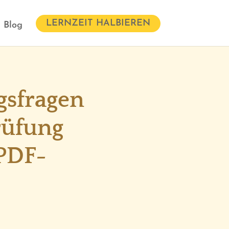
LERNZEIT HALBIEREN
Blog
gsfragen
rüfung
 PDF-