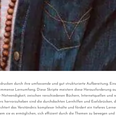
indrucken durch ihre umfassende und gut strukturierte Aufbereitung. Ei
r immense Lernumfang. Diese Skripte meistern diese Herausforderung auf
 Notwendigkeit, zwischen verschiedenen Büchern, Internetquellen und we
ers hervorzuheben sind die durchdachten Lernhilfen und Eselsbrücken, d
chtert das Verständnis komplexer Inhalte und fördert ein tieferes Lerne
indem sie es ermöglichen, sich effizient durch die Themen zu bewegen und