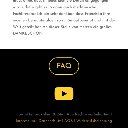
muss ohne, dass in jedes kleinste Detail eingegangen
wird – dafür gibt es ja dann auch medizinische
Fachliteratur. Ich bin sehr dankbar, dass Franziska ihre
eigenen Lernunteralgen so schön aufbereitet und mit der
Welt geteilt hat. An dieser Stelle von Herzen ein großes
DANKESCHÖN!
FAQ

HowtoHeilpraktiker 2024+ I Alle Rechte vorbehalten. I
Impressum
I
Datenschutz
I
AGB
I
Widerrufsbelehrung