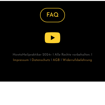
FAQ

HowtoHeilpraktiker 2024+ I Alle Rechte vorbehalten. I
Impressum
I
Datenschutz
I
AGB
I
Widerrufsbelehrung