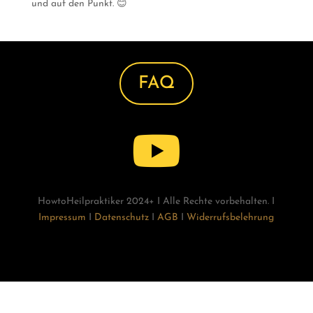
und auf den Punkt. 😊
FAQ

HowtoHeilpraktiker 2024+ I Alle Rechte vorbehalten. I
Impressum
I
Datenschutz
I
AGB
I
Widerrufsbelehrung