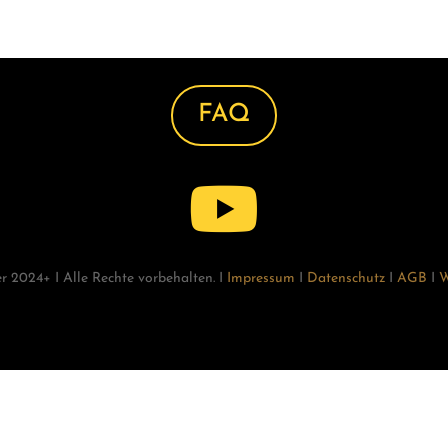
FAQ

r 2024+ I Alle Rechte vorbehalten. I
Impressum
I
Datenschutz
I
AGB
I
W