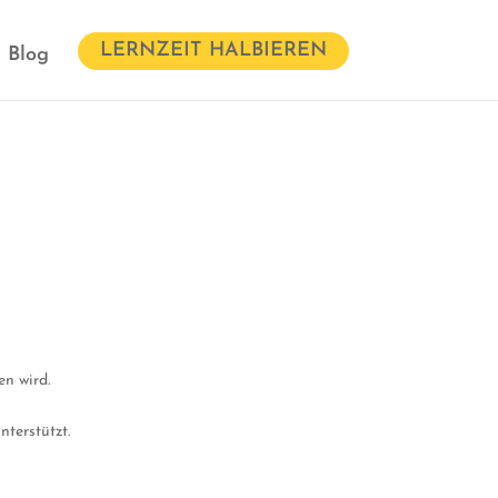
LERNZEIT HALBIEREN
Blog
n wird.
terstützt.