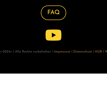
FAQ

r 2024+ I Alle Rechte vorbehalten. I
Impressum
I
Datenschutz
I
AGB
I
W