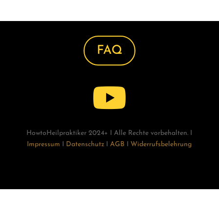
FAQ

HowtoHeilpraktiker 2024+ I Alle Rechte vorbehalten. I
Impressum
I
Datenschutz
I
AGB
I
Widerrufsbelehrung