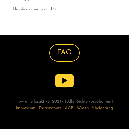
Highly recommend it! ✨
FAQ

HowtoHeilpraktiker 2024+ I Alle Rechte vorbehalten. I
Impressum
I
Datenschutz
I
AGB
I
Widerrufsbelehrung